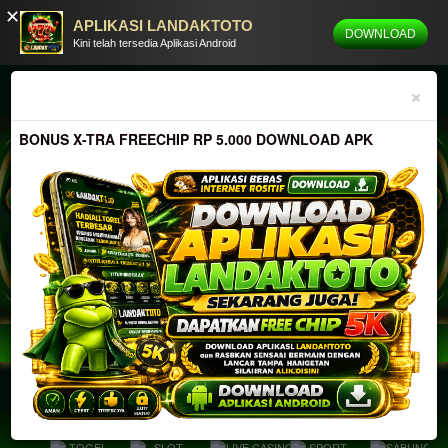
✕
APLIKASI LANDAKTOTO
DOWNLOAD
Kini telah tersedia Aplikasi Android
×
Previous
Nex
BONUS X-TRA FREECHIP RP 5.000 DOWNLOAD APK
 Online Terbaik Resmi dan Terpercaya 100% Pasti Bayar
Selamat Datang Di 
MASUK
DAFTAR