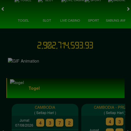
TOGEL
SLOT
LIVE CASINO
SPORT
SABUNG AYAM
2,902,714,599.90
Togel
CAMBODIA
CAMBODIA - PRIZE
( Setiap Hari )
( Setiap Hari )
Jumat
4
3
7
4
3
7
2
07/08/2026
Jumat