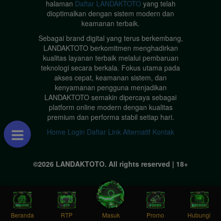
halaman
Daftar LANDAKTOTO
yang telah
dioptimalkan dengan sistem modern dan
keamanan terbaik.
Sebagai brand digital yang terus berkembang,
LANDAKTOTO berkomitmen menghadirkan
kualitas layanan terbaik melalui pembaruan
teknologi secara berkala. Fokus utama pada
akses cepat, keamanan sistem, dan
kenyamanan pengguna menjadikan
LANDAKTOTO semakin dipercaya sebagai
platform online modern dengan kualitas
premium dan performa stabil setiap hari.
Home
Login
Daftar
Link Alternatif
Kontak
©2026 LANDAKTOTO. All rights reserved | 18+
Beranda
RTP
Masuk
Promo
Hubungi