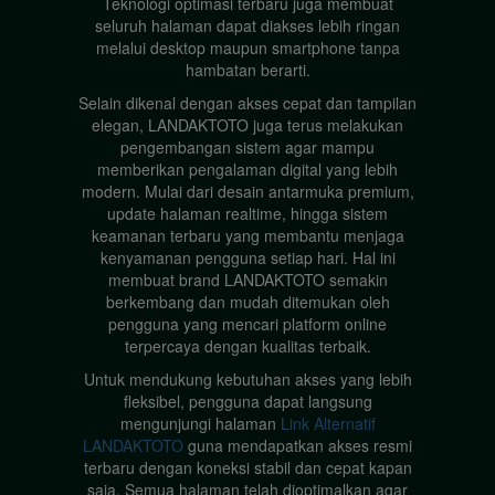
Teknologi optimasi terbaru juga membuat
seluruh halaman dapat diakses lebih ringan
melalui desktop maupun smartphone tanpa
hambatan berarti.
Selain dikenal dengan akses cepat dan tampilan
elegan, LANDAKTOTO juga terus melakukan
pengembangan sistem agar mampu
memberikan pengalaman digital yang lebih
modern. Mulai dari desain antarmuka premium,
update halaman realtime, hingga sistem
keamanan terbaru yang membantu menjaga
kenyamanan pengguna setiap hari. Hal ini
membuat brand LANDAKTOTO semakin
berkembang dan mudah ditemukan oleh
pengguna yang mencari platform online
terpercaya dengan kualitas terbaik.
Untuk mendukung kebutuhan akses yang lebih
fleksibel, pengguna dapat langsung
mengunjungi halaman
Link Alternatif
LANDAKTOTO
guna mendapatkan akses resmi
terbaru dengan koneksi stabil dan cepat kapan
saja. Semua halaman telah dioptimalkan agar