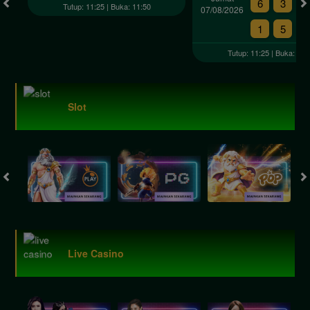
6
3
1
Tutup: 11:25 | Buka: 11:50
07/08/2026
1
5
1
Tutup: 11:25 | Buka: 11:
Slot
Live Casino