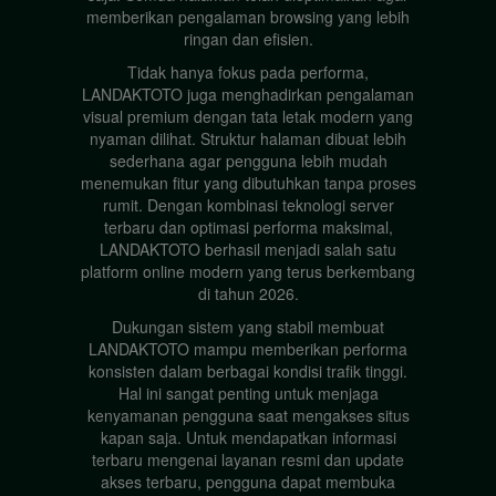
memberikan pengalaman browsing yang lebih
ringan dan efisien.
Tidak hanya fokus pada performa,
LANDAKTOTO juga menghadirkan pengalaman
visual premium dengan tata letak modern yang
nyaman dilihat. Struktur halaman dibuat lebih
sederhana agar pengguna lebih mudah
menemukan fitur yang dibutuhkan tanpa proses
rumit. Dengan kombinasi teknologi server
terbaru dan optimasi performa maksimal,
LANDAKTOTO berhasil menjadi salah satu
platform online modern yang terus berkembang
di tahun 2026.
Dukungan sistem yang stabil membuat
LANDAKTOTO mampu memberikan performa
konsisten dalam berbagai kondisi trafik tinggi.
Hal ini sangat penting untuk menjaga
kenyamanan pengguna saat mengakses situs
kapan saja. Untuk mendapatkan informasi
terbaru mengenai layanan resmi dan update
akses terbaru, pengguna dapat membuka