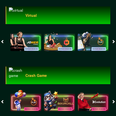
Virtual
Crash Game