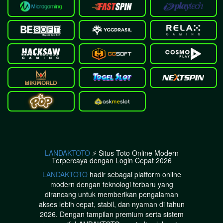
LANDAKTOTO
⚡ Situs Toto Online Modern
Terpercaya dengan Login Cepat 2026
LANDAKTOTO
hadir sebagai platform online
modern dengan teknologi terbaru yang
dirancang untuk memberikan pengalaman
akses lebih cepat, stabil, dan nyaman di tahun
2026. Dengan tampilan premium serta sistem