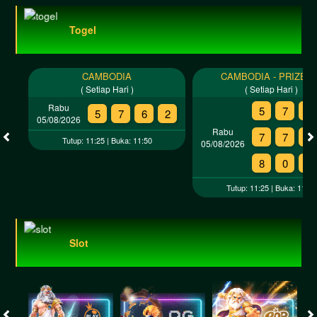
Togel
CAMBODIA
CAMBODIA - PRIZE12
( Setiap Hari )
( Setiap Hari )
Rabu
5
7
6
5
7
6
2
05/08/2026
Rabu
7
7
4
Tutup: 11:25 | Buka: 11:50
05/08/2026
8
0
3
Tutup: 11:25 | Buka: 11:50
Slot