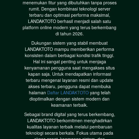
menemukan fitur yang dibutuhkan tanpa proses
rumit. Dengan kombinasi teknologi server
terbaru dan optimasi performa maksimal,
LANDAKTOTO berhasil menjadi salah satu
platform online modern yang terus berkembang
di tahun 2026.
Dukungan sistem yang stabil membuat
LANDAKTOTO mampu memberikan performa
konsisten dalam berbagai kondisi trafik tinggi.
Hal ini sangat penting untuk menjaga
kenyamanan pengguna saat mengakses situs
kapan saja. Untuk mendapatkan informasi
terbaru mengenai layanan resmi dan update
akses terbaru, pengguna dapat membuka
halaman
Daftar LANDAKTOTO
yang telah
dioptimalkan dengan sistem modern dan
keamanan terbaik.
Sebagai brand digital yang terus berkembang,
LANDAKTOTO berkomitmen menghadirkan
kualitas layanan terbaik melalui pembaruan
teknologi secara berkala. Fokus utama pada
akses cepat, keamanan sistem, dan