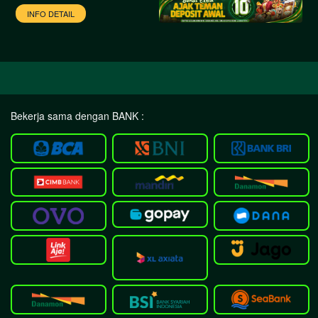
INFO DETAIL
Bekerja sama dengan BANK :