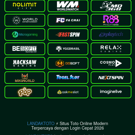
LANDAKTOTO
⚡ Situs Toto Online Modern
Terpercaya dengan Login Cepat 2026