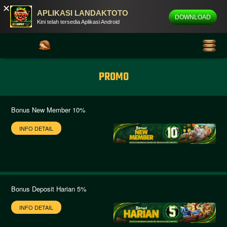
✕
APLIKASI LANDAKTOTO
DOWNLOAD
Kini telah tersedia Aplikasi Android
PROMO
Bonus New Member 10%
INFO DETAIL
Bonus Deposit Harian 5%
INFO DETAIL