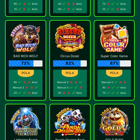
90
Auto
40
Auto
70
Auto
10
Auto
90
Auto
10
Auto
BAD RICH WOLF
Circus Dozer
Super Color Game
73%
82%
67%
80
Auto
Manual 5
Manual 3
Manual 3
Manual 3
40
Auto
20
Auto
50
Auto
70
Auto
Lightning Bomb
Panda Dragon Boat
GOLD RUSH