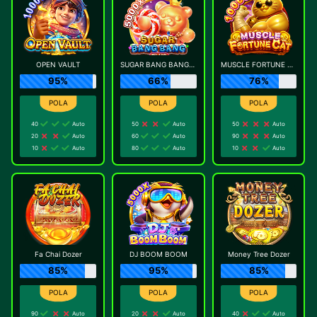
OPEN VAULT
SUGAR BANG BANG PLUS
MUSCLE FORTUNE CAT
95%
66%
76%
40
Auto
50
Auto
50
Auto
20
Auto
60
Auto
90
Auto
10
Auto
80
Auto
10
Auto
Fa Chai Dozer
DJ BOOM BOOM
Money Tree Dozer
85%
95%
85%
90
Auto
20
Auto
40
Auto