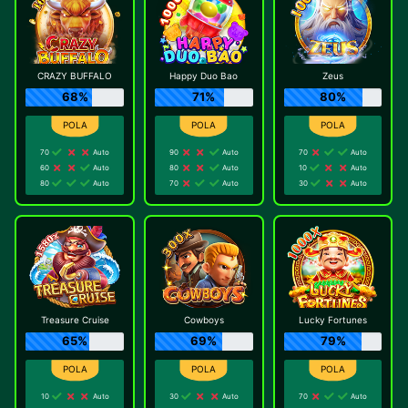
CRAZY BUFFALO
Happy Duo Bao
Zeus
68%
71%
80%
70
Auto
90
Auto
70
Auto
60
Auto
80
Auto
10
Auto
80
Auto
70
Auto
30
Auto
Treasure Cruise
Cowboys
Lucky Fortunes
65%
69%
79%
10
Auto
30
Auto
70
Auto