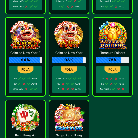
Manual 3
Manual 3
Manual 9
Manual 3
10
Auto
80
Auto
Chinese New Year 2
Chinese New Year
Treasure Raiders
94%
93%
75%
10
Auto
Manual 9
30
Auto
60
Auto
50
Auto
80
Auto
Manual 7
70
Auto
Manual 7
Pong Pong Hu
Sugar Bang Bang