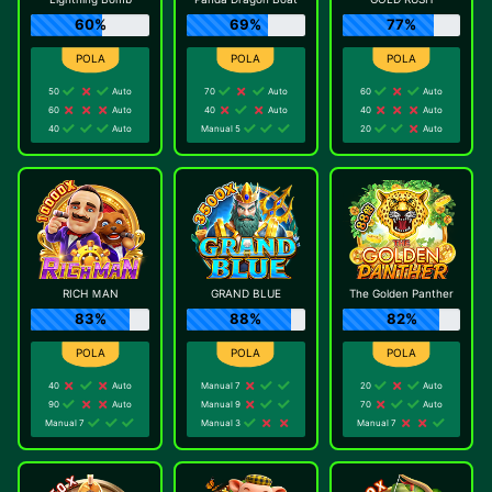
60%
69%
77%
50
Auto
70
Auto
60
Auto
60
Auto
40
Auto
40
Auto
40
Auto
Manual 5
20
Auto
RICH ＭAN
GRAND BLUE
The Golden Panther
83%
88%
82%
40
Auto
Manual 7
20
Auto
90
Auto
Manual 9
70
Auto
Manual 7
Manual 3
Manual 7