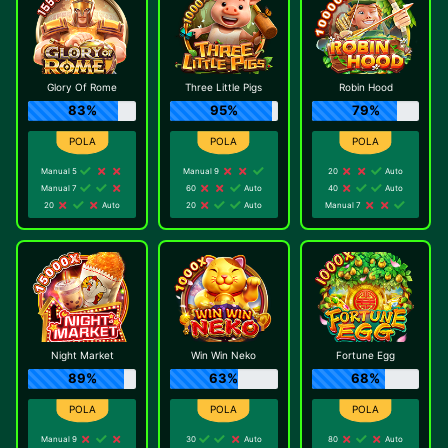
Glory Of Rome
Three Little Pigs
Robin Hood
83%
95%
79%
Manual 5
Manual 9
20
Auto
Manual 7
60
Auto
40
Auto
20
Auto
20
Auto
Manual 7
Night Market
Win Win Neko
Fortune Egg
89%
63%
68%
Manual 9
30
Auto
80
Auto