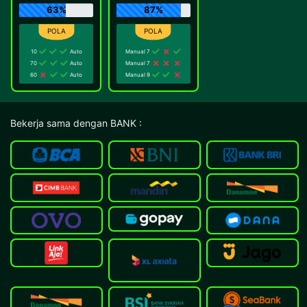
63%
87%
10
Auto
Manual 7
70
Auto
Manual 7
60
Auto
Manual 9
Bekerja sama dengan BANK :