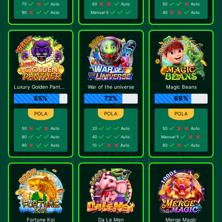
70
Auto
60
Auto
50
Auto
90
Auto
Manual 5
40
Auto
Luxury Golden Panther
War of the universe
Magic Beans
85%
72%
69%
50
Auto
20
Auto
50
Auto
80
Auto
40
Auto
Manual 5
90
Auto
10
Auto
80
Auto
Fortune Koi
Da Le Men
Merge Magic