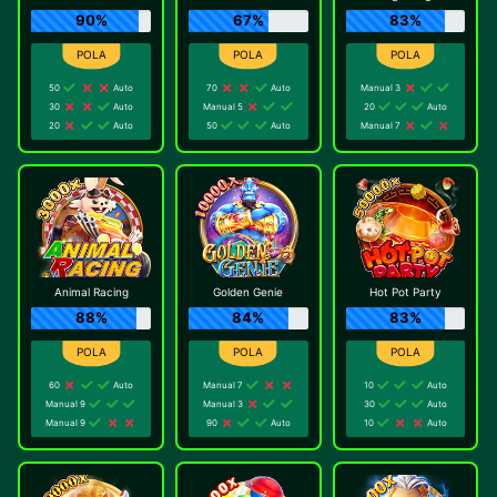
90%
67%
83%
50
Auto
70
Auto
Manual 3
30
Auto
Manual 5
20
Auto
20
Auto
50
Auto
Manual 7
Animal Racing
Golden Genie
Hot Pot Party
88%
84%
83%
60
Auto
Manual 7
10
Auto
Manual 9
Manual 3
30
Auto
Manual 9
90
Auto
10
Auto